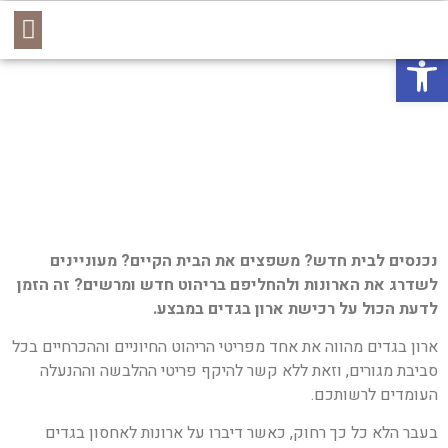
יצירת קשר
סוגי הארונות
קשרי אדריכלים
פתח סרגל נגישות
נכנסים לבית חדש? משפצים את הבית הקיים? מעוניינים
לשדרג את הארונות ולהחליפם בריהוט חדש ומרשים? זה הזמן
לדעת הכול על רכישת ארון בגדים במבצע.
ארון בגדים מהווה את אחד מפריטי הריהוט החיוניים וההכרחיים בכל
סביבת מגורים, וזאת ללא קשר להיקף פריטי ההלבשה וההנעלה
העומדים לרשותכם.
בעבר הלא כל כך רחוק, כאשר דיברו על ארונות לאחסון בגדים