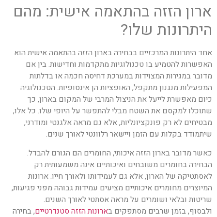
ארון הזזה בהתאמה אישית: מהם
היתרונות שלו?
אחד היתרונות המרכזיים בבחירה בארון הזזה בהתאמה אישית הוא
האפשרות להטמיע בו טכנולוגיות מתקדמות וחדישות. בין אם
מדובר במגירות המצוידות במערכת דחיסה חכמה או בדלתות
המפעילות מנגנון מתקפל, האופציות הן אינסופיות. הטכנולוגיה
כיום מאפשרת לייעל את הניצול המרבי של המקום בארון, כך
שתוכלו למקסם את השטח מבלי להתפשר על היופי שלו. כל אלו,
מבטיחים לא רק פונקציונליות, אלא גם מראה אלגנטי ומודרני,
שיתמודד בקלות עם הזמן ויישאר רלוונטי לאורך שנים.
כאשר מדובר בארון הזזה איכותי, החומרים הם הגורם להבדל.
הבחירה בחומרים משובחים ואיכותיים אינה משמעותית רק
לאסתטיקה של הארון, אלא גם לעמידותו ולאורך חייו. ארונות
המיוצרים מחומרים איכותיים מציעים עמידות גבוהה מפני פגיעות,
שריטות ובלאי ושומרים על מראה אסתטי לאורך השנים.
ולבסוף, בזמן שרבים מסתפקים ב
ארונות הזזה סטנדרטיים
, בחירה