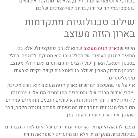
בשוק, לא תמצאו ארונות רגילים, אלא ארונות הזזה איכותיים
שעוצבו במיוחד על ידנו, בדיוק לפי הצרכים שלכם.
שילוב טכנולוגיות מתקדמות
בארון הזזה מעוצב
היופי ש
בארון הזזה מעוצב
שהוא לא רק פונקציונלי, אלא גם
מתאים לסגנון העיצוב של החלל שבו הוא ממוקם. לדוגמה, בחלל
בסגנון וינטאג', הארון יכול להציע גוונים חמים ואם החלל מעוצב
בסגנון מודרני, הארון ישתלב בו באמצעות קווים נקיים וצבעים
מינימליסטיים.
אף על פי שהעיצוב המרשים בארון הזזה מעוצב הוא גורם משיכה
עיקרי, איכות הבניה שלו והחומרים המובחרים הם אלו שיגרמו לו
להחזיק לאורך זמן. ארונות הזזה איכותיים הנבנים מחומרים עמידים,
הם בעלי מנגנונים מתקדמים המבטיחים פתיחה וסגירה חלקה, דבר
שהופך את הארון לעמיד לאורך זמן.
מעבר למראה היוקרתי, הארונות המודרניים של היום לא רק מצוידים
בטכנולוגיות מתקדמות, אלא גם מיועדים לשפר את חווית