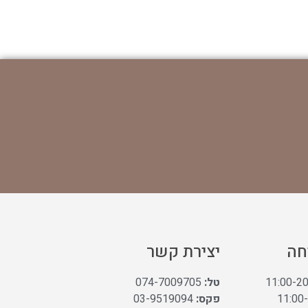
חה
יצירת קשר
טל:
074-7009705
פקס:
03-9519094