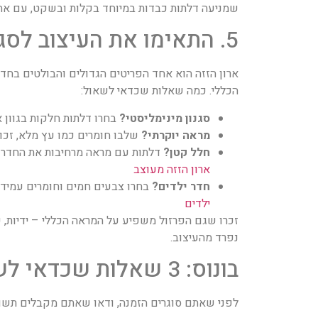
שמניעה דלתות כבדות במיוחד בקלות ובשקט, עם אחריות ל-10 שני
5. התאימו את העיצוב לסגנון החדר
ארון הזזה הוא אחד הפריטים הגדולים והבולטים בחדר
הכללי. כמה שאלות שכדאי לשאול:
סגנון מינימליסטי?
בחרו דלתות חלקות בגוון א
מראה יוקרתי?
שלבו חומרים כמו עץ מלא, זכוכ
חלל קטן?
דלתות עם מראה מרחיבות את החדר א
ארון הזזה מעוצב
חדר ילדים?
בחרו צבעים חמים וחומרים עמידי
ילדים
זכרו שגם הפרזול משפיע על המראה הכללי – ידיות, פ
נפרד מהעיצוב.
בונוס: 3 שאלות שכדאי לשאול את היצרן
לפני שאתם סוגרים הזמנה, ודאו שאתם מקבלים תשובו