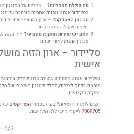
מה כוללת האחריות?
– אחריות על המנגנון חש
בסליידור אנחנו נותנים אחריות מורחבת על מנגנ
מה זמן האספקה?
רצינית תיתן לוח זמנים ברור
האם יש שירות התקנה מקצועי?
– התקנה נכו
מנגנון ההזזה לאורך שנים
סליידור – ארון הזזה מוש
אישית
בסליידור אנחנו מתמחים ביצירת
ארונות הזזה
מותאם בדיוק לצרכים, לחלל ולסגנון העיצובי של הל
התקנה מקצועית.
רוצים לראות דוגמאות? בקרו בעמוד
הפרויקטים
שלנו
7009705
לייעוץ אישי ללא התחייבות.
5/5 - (1 vote)