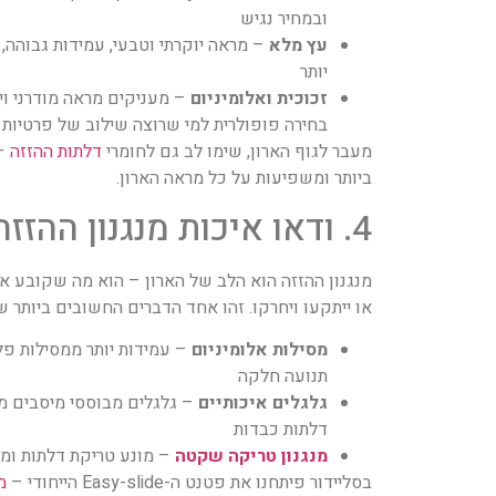
ובמחיר נגיש
עץ מלא
– מראה יוקרתי וטבעי, עמידות גבוהה,
יותר
זכוכית ואלומיניום
– מעניקים מראה מודרני וי
בחירה פופולרית למי שרוצה שילוב של פרטיות 
מעבר לגוף הארון, שימו לב גם לחומרי
דלתות ההזזה
– 
ביותר ומשפיעות על כל מראה הארון.
4. ודאו איכות מנגנון ההזזה
מנגנון ההזזה הוא הלב של הארון – הוא מה שקובע א
או ייתקעו ויחרקו. זהו אחד הדברים החשובים ביותר ש
מסילות אלומיניום
– עמידות יותר ממסילות פל
תנועה חלקה
גלגלים איכותיים
– גלגלים מבוססי מיסבים 
דלתות כבדות
מנגנון טריקה שקטה
– מונע טריקת דלתות ומאר
בסליידור פיתחנו את פטנט ה-Easy-slide הייחודי –
מ