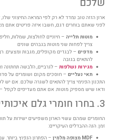
שלכם
ארון הזזה טוב נמדד לא רק לפי המראה החיצוני שלו, 
לפני שאתם בוחרים דגם, חשבו איזה פריטים אתם מאח
מוטות תלייה
– חיוניים לחולצות, שמלות, חליפו
צריך לפחות שני מוטות בגבהים שונים
מדפים
– לבגדים מקופלים, מגבות ומצעים. ר
להתאים בגובה
מגירות נשלפות
– לגרביים, הלבשה תחתונה וא
תאי נעליים
– חוסכים מקום ושומרים על סדר
התכנון הפנימי צריך להתאים לשגרה שלכם. אם יש לכ
ודאו שיש מספיק מוטות. אם אתם מעדיפים לקפל – 
3. בחרו חומרי גלם איכותיים ועמידים
החומרים שמהם עשוי הארון משפיעים ישירות על תוח
זמן. הנה ההבדלים העיקריים:
MDF מצופה מלמין
– הפתרון הנפוץ ביותר. עמי